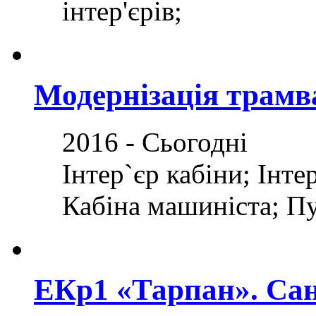
інтер'єрів;
Модернізація трамв
2016 - Сьогодні
Інтер`єр кабіни; Інте
Кабіна машиніста; П
ЕКр1 «Тарпан». Са