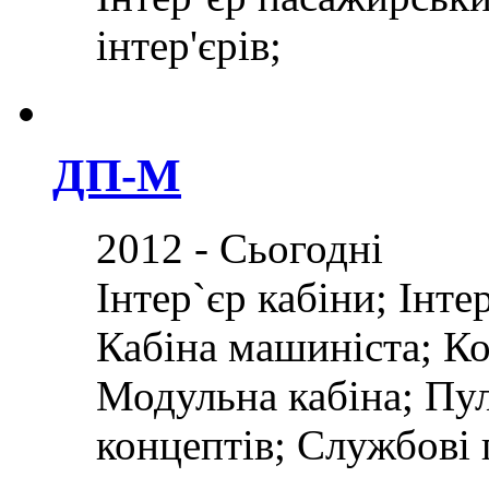
інтер'єрів;
ДП-М
2012 - Сьогодні
Інтер`єр кабіни; Інте
Кабіна машиніста; Ко
Модульна кабіна; Пу
концептів; Службові